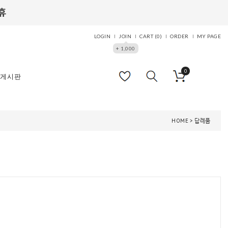
LOGIN
JOIN
CART (
0
)
ORDER
MY PAGE
+ 1,000
0
게시판
HOME
>
답례품