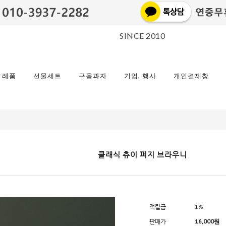
SINCE 2010
답례품
선물세트
구움과자
기업, 행사
개인결제창
클래식 츄이 퍼지 브라우니
적립금
1%
판매가
16,000
원