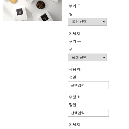
쿠키 구
성
메세지
쿠키 문
구
사용 예
정일
수령 희
망일
메세지