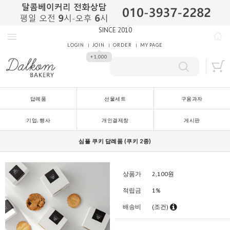
SINCE 2010
LOGIN
JOIN
ORDER
MY PAGE
+1,000
답례품
선물세트
구움과자
기업, 행사
개인결제창
게시판
심플 쿠키 답례품 (쿠키 2종)
상품가
2,100
원
적립금
1%
배송비
(조건)