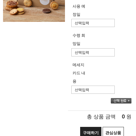
사용 예
정일
수령 희
망일
메세지
카드 내
용
0
총 상품 금액
원
구매하기
관심상품