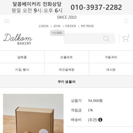
SINCE 2010
LOGIN
JOIN
ORDER
MY PAGE
+1,000
답례품
선물세트
구움과자
기업, 행사
개인결제창
게시판
쿠키 샘플러
상품가
34,000
원
적립금
1%
배송비
(조건)