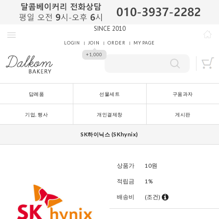
SINCE 2010
LOGIN
JOIN
ORDER
MY PAGE
+1,000
답례품
선물세트
구움과자
기업, 행사
개인결제창
게시판
SK하이닉스 (SKhynix)
상품가
10
원
적립금
1%
배송비
(조건)