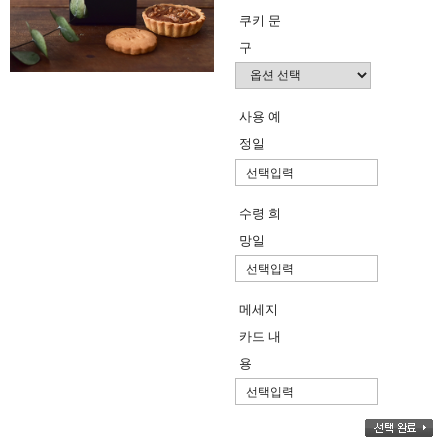
쿠키 문
구
사용 예
정일
수령 희
망일
메세지
카드 내
용