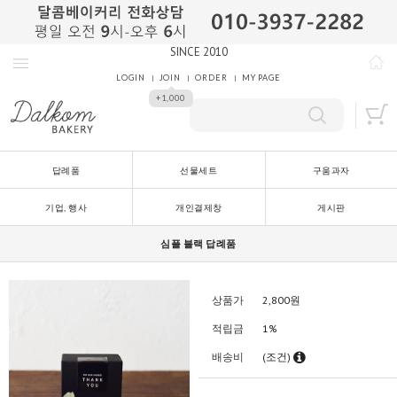
SINCE 2010
LOGIN
JOIN
ORDER
MY PAGE
+1,000
답례품
선물세트
구움과자
기업, 행사
개인결제창
게시판
심플 블랙 답례품
상품가
2,800
원
적립금
1%
배송비
(조건)